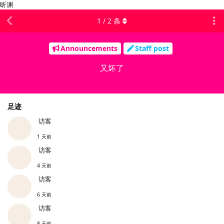
昕渊
1
/
2
条
Announcements
Staff post
又坏了
足迹
访客
1 天前
访客
4 天前
访客
6 天前
访客
8 天前